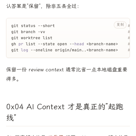
认答案是”保留”，除非五条全过：
复制
git status --short                              
# c
git branch -vv                                  
# 没
git worktree list                               
# 
gh 
pr
 list --state open --
head
 <branch-name>    
# 没
git 
log
 --oneline origin/main..<branch-name>    
# 
保留一份 review context 通常比省一点本地磁盘重要
得多。
0x04 AI Context 才是真正的”起跑
线”