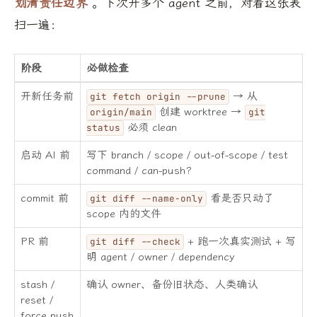
划清责任边界
。下次开多个 agent 之前，对着这张表
扫一遍：
阶段
必做检查
开新任务前
→ 从
git fetch origin --prune
创建 worktree →
origin/main
git
必须 clean
status
启动 AI 前
写下 branch / scope / out-of-scope / test
command / can-push?
commit 前
看是否只动了
git diff --name-only
scope 内的文件
PR 前
+ 跑一次真实测试 + 写
git diff --check
明 agent / owner / dependency
stash /
确认 owner、备份旧状态、人类确认
reset /
force push