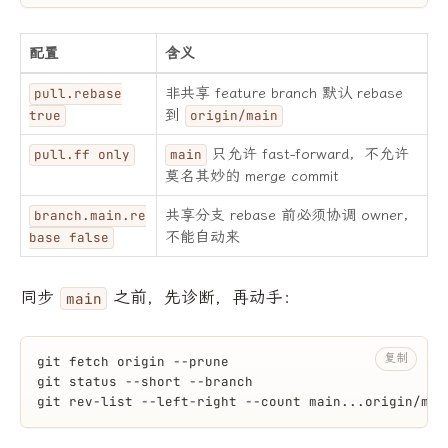
配置
含义
非共享 feature branch 默认 rebase
pull.rebase
到
true
origin/main
只允许 fast-forward，不允许
pull.ff only
main
莫名其妙的 merge commit
共享分支 rebase 前必须协调 owner，
branch.main.re
不能自动来
base false
同步
之前，先诊断，再动手：
main
复制
git fetch origin --prune
git status --short --branch
git rev-list --left-right --count main...origin/mai