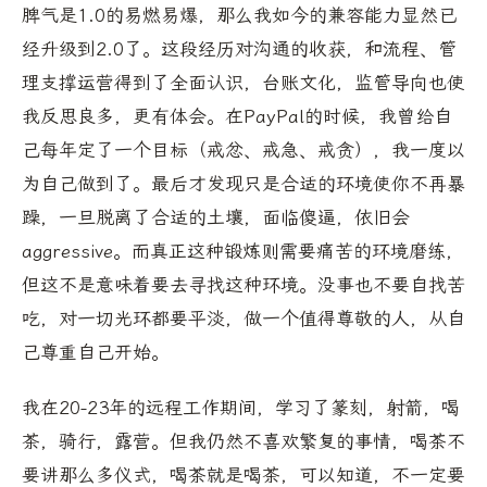
脾气是1.0的易燃易爆，那么我如今的兼容能力显然已
经升级到2.0了。这段经历对沟通的收获，和流程、管
理支撑运营得到了全面认识，台账文化，监管导向也使
我反思良多，更有体会。在PayPal的时候，我曾给自
己每年定了一个目标（戒忿、戒急、戒贪），我一度以
为自己做到了。最后才发现只是合适的环境使你不再暴
躁，一旦脱离了合适的土壤，面临傻逼，依旧会
aggressive。而真正这种锻炼则需要痛苦的环境磨练，
但这不是意味着要去寻找这种环境。没事也不要自找苦
吃，对一切光环都要平淡，做一个值得尊敬的人，从自
己尊重自己开始。
我在20-23年的远程工作期间，学习了篆刻，射箭，喝
茶，骑行，露营。但我仍然不喜欢繁复的事情，喝茶不
要讲那么多仪式，喝茶就是喝茶，可以知道，不一定要