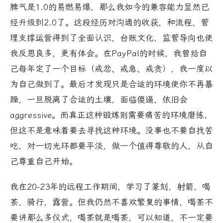
脾气是1.0的易燃易爆，那么我如今的兼容能力显然已
经升级到2.0了。这段经历对沟通的收获，和流程、管
理支撑运营得到了全面认识，台账文化，监管导向也使
我反思良多，更有体会。在PayPal的时候，我曾给自
己每年定了一个目标（戒忿、戒急、戒贪），我一度以
为自己做到了。最后才发现只是合适的环境使你不再暴
躁，一旦脱离了合适的土壤，面临傻逼，依旧会
aggressive。而真正这种锻炼则需要痛苦的环境磨练，
但这不是意味着要去寻找这种环境。没事也不要自找苦
吃，对一切光环都要平淡，做一个值得尊敬的人，从自
己尊重自己开始。
我在20-23年的远程工作期间，学习了篆刻，射箭，喝
茶，骑行，露营。但我仍然不喜欢繁复的事情，喝茶不
要讲那么多仪式，喝茶就是喝茶，可以知道，不一定要