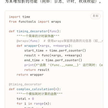
为其增加新的功能（例如：日志、计时、权限校验）。
复制
import
 time
from
 functools 
import
 wraps
def
timing_decorator
(
func
):
"""一个简单的计时装饰器"""
    @wraps(
func
)  
# 使用wraps保留原函数的元信息（如__name_
def
wrapper
(
*args, **kwargs
):
        start_time = time.perf_counter()
        result = func(*args, **kwargs)
        end_time = time.perf_counter()
print
(
f"函数 '
{func.__name__}
' 运行耗时: 
{end
return
 result
return
 wrapper
@timing_decorator
def
complex_calculation
(
n
):
"""一个模拟耗时计算的函数"""
    total = 
0
for
 i 
in
range
(n):