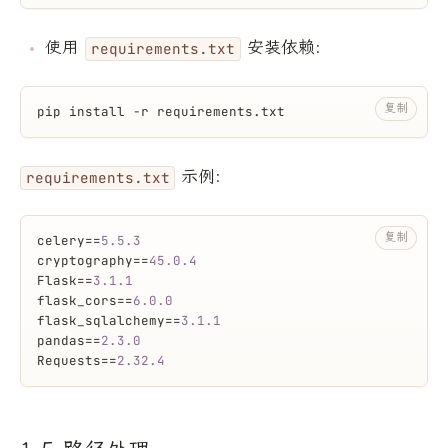
使用
安装依赖:
requirements.txt
复制
pip install -r requirements.txt
示例:
requirements.txt
复制
celery==
5.5
.3
cryptography==
45.0
.4
Flask==
3.1
.1
flask_cors==
6.0
.0
flask_sqlalchemy==
3.1
.1
pandas==
2.3
.0
Requests==
2.32
.4