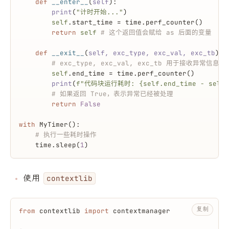
def
__enter__
(
self
):
print
(
"计时开始..."
)
self
.start_time = time.perf_counter()
return
self
# 这个返回值会赋给 as 后面的变量
def
__exit__
(
self, exc_type, exc_val, exc_tb
):
# exc_type, exc_val, exc_tb 用于接收异常信息
self
.end_time = time.perf_counter()
print
(
f"代码块运行耗时: 
{self.end_time - self.
# 如果返回 True，表示异常已经被处理
return
False
with
 MyTimer():
# 执行一些耗时操作
    time.sleep(
1
)
使用
contextlib
复制
from
 contextlib 
import
 contextmanager