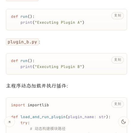
复制
def
run
():
print
(
"Executing Plugin A"
)
:
plugin_b.py
复制
def
run
():
print
(
"Executing Plugin B"
)
主程序动态加载并执行插件:
复制
import
 importlib
def
load_and_run_plugin
(
plugin_name: 
str
):
𝛑
try
:
# 动态构建模块路径