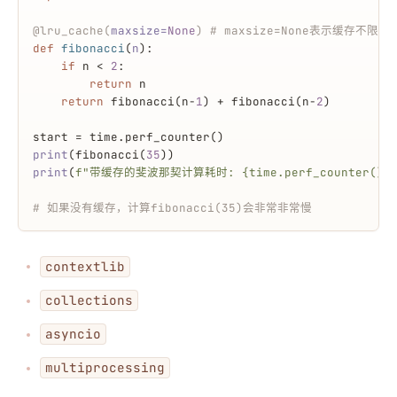
@lru_cache(
maxsize=
None
) 
# maxsize=None表示缓存不限制
def
fibonacci
(
n
):
if
 n < 
2
:
return
 n
return
 fibonacci(n-
1
) + fibonacci(n-
2
)
start = time.perf_counter()
print
(fibonacci(
35
))
print
(
f"带缓存的斐波那契计算耗时: 
{time.perf_counter() 
# 如果没有缓存，计算fibonacci(35)会非常非常慢
contextlib
collections
asyncio
multiprocessing