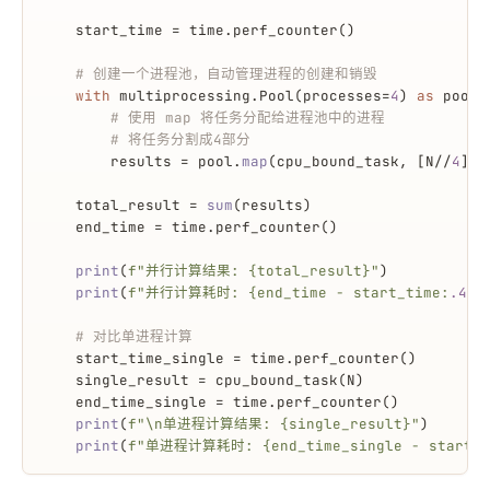
    start_time = time.perf_counter()
# 创建一个进程池，自动管理进程的创建和销毁
with
 multiprocessing.Pool(processes=
4
) 
as
 pool:
# 使用 map 将任务分配给进程池中的进程
# 将任务分割成4部分
        results = pool.
map
(cpu_bound_task, [N//
4
] *
    total_result = 
sum
(results)
    end_time = time.perf_counter()
print
(
f"并行计算结果: 
{total_result}
"
)
print
(
f"并行计算耗时: 
{end_time - start_time:
.4
f}
# 对比单进程计算
    start_time_single = time.perf_counter()
    single_result = cpu_bound_task(N)
    end_time_single = time.perf_counter()
print
(
f"\n单进程计算结果: 
{single_result}
"
)
print
(
f"单进程计算耗时: 
{end_time_single - start_t