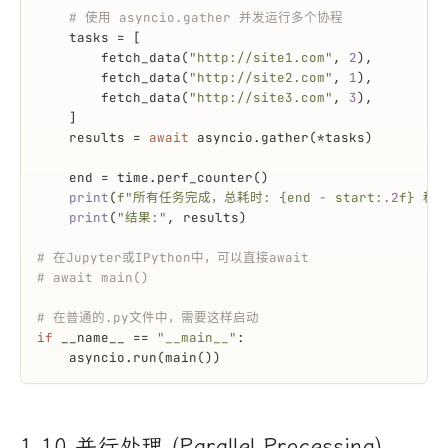
# 使用 asyncio.gather 并发运行多个协程
    tasks = [
        fetch_data(
"http://site1.com"
, 
2
),
        fetch_data(
"http://site2.com"
, 
1
),
        fetch_data(
"http://site3.com"
, 
3
),
    ]
    results = 
await
 asyncio.gather(*tasks)
    end = time.perf_counter()
print
(
f"所有任务完成，总耗时: 
{end - start:
.2
f}
 秒"
print
(
"结果:"
, results)
# 在Jupyter或IPython中，可以直接await
# await main()
# 在普通的.py文件中，需要这样启动
if
 __name__ == 
"__main__"
:
    asyncio.run(main())
1.10 并行处理 (Parallel Processing)