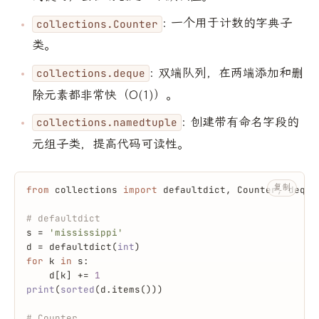
: 一个用于计数的字典子
collections.Counter
类。
: 双端队列，在两端添加和删
collections.deque
除元素都非常快（O(1)）。
: 创建带有命名字段的
collections.namedtuple
元组子类，提高代码可读性。
复制
from
 collections 
import
 defaultdict, Counter, deque
# defaultdict
s = 
'mississippi'
d = defaultdict(
int
)
for
 k 
in
 s:
    d[k] += 
1
print
(
sorted
(d.items()))
# Counter