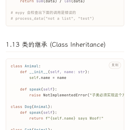
return
sum
(data) / 
len
(data)
# mypy 会检查出下面的调用是错误的
# process_data("not a list", "test")
1.13 类的继承 (Class Inheritance)
复制
class
Animal
:
def
__init__
(
self, name: 
str
):
self
.name = name
def
speak
(
self
):
raise
 NotImplementedError(
"子类必须实现这个方法
class
Dog
(
Animal
):
def
speak
(
self
):
return
f"
{self.name}
 says Woof!"
class
Cat
(
Animal
):