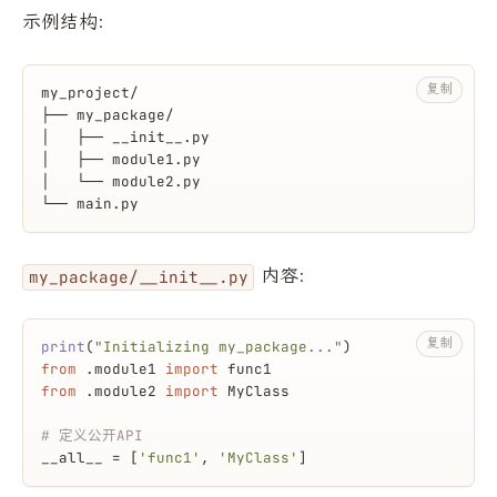
示例结构:
复制
my_project/
├── my_package/
│   ├── __init__.py
│   ├── module1.py
│   └── module2.py
└── main.py
内容:
my_package/__init__.py
复制
print
(
"Initializing my_package..."
)
from
 .module1 
import
 func1
from
 .module2 
import
 MyClass
# 定义公开API
__all__ = [
'func1'
, 
'MyClass'
]