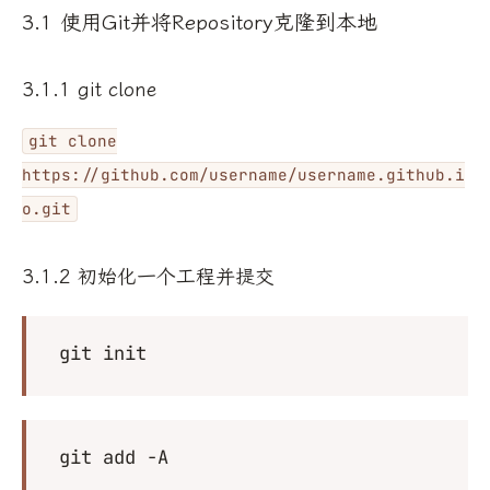
3.1 使用Git并将Repository克隆到本地
3.1.1 git clone
git clone
https://github.com/username/username.github.i
o.git
3.1.2 初始化一个工程并提交
git init
git add -A