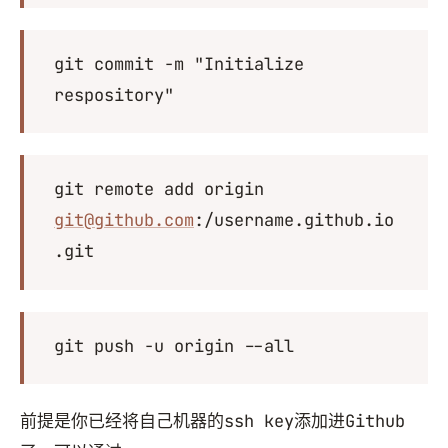
git commit -m "Initialize
respository"
git remote add origin
git@github.com
:
/username.github.io
.git
git push -u origin --all
前提是你已经将自己机器的ssh key添加进Github