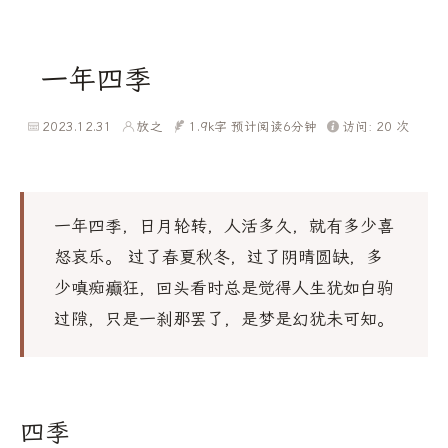
一年四季
2023.12.31
放之
1.9k字
预计阅读6分钟
访问:
20
次
一年四季，日月轮转，人活多久，就有多少喜
怒哀乐。 过了春夏秋冬，过了阴晴圆缺，多
少嗔痴癫狂，回头看时总是觉得人生犹如白驹
过隙，只是一刹那罢了，是梦是幻犹未可知。
四季