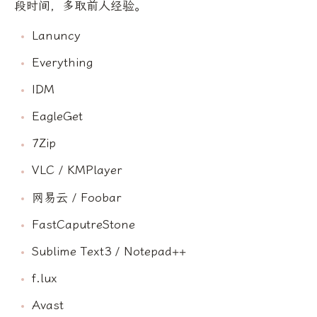
段时间，多取前人经验。
Lanuncy
Everything
IDM
EagleGet
7Zip
VLC / KMPlayer
网易云 / Foobar
FastCaputreStone
Sublime Text3 / Notepad++
f.lux
Avast